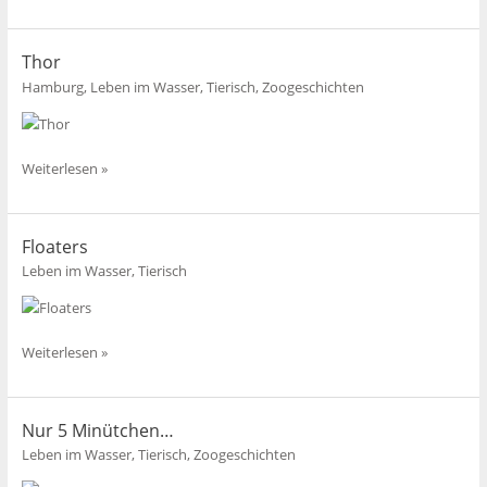
a
walruss
Thor
Hamburg
,
Leben im Wasser
,
Tierisch
,
Zoogeschichten
Thor
Weiterlesen »
Floaters
Leben im Wasser
,
Tierisch
Floaters
Weiterlesen »
Nur 5 Minütchen…
Leben im Wasser
,
Tierisch
,
Zoogeschichten