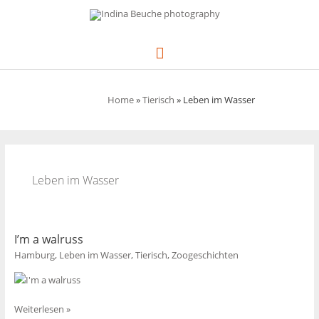
Zum
Inhalt
springen
Hauptmenü
Home
»
Tierisch
»
Leben im Wasser
Leben im Wasser
I’m a walruss
Hamburg
,
Leben im Wasser
,
Tierisch
,
Zoogeschichten
I’m
Weiterlesen »