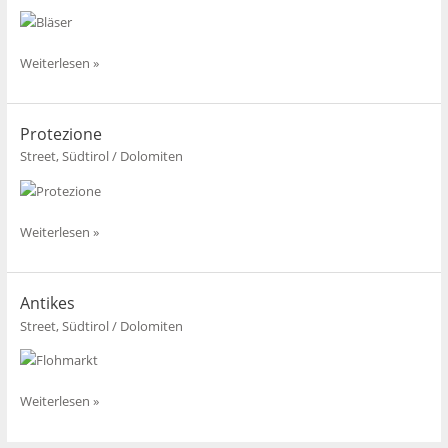
Der
Weiterlesen »
Bläser
Protezione
Street
,
Südtirol / Dolomiten
Protezione
Weiterlesen »
Antikes
Street
,
Südtirol / Dolomiten
Antikes
Weiterlesen »