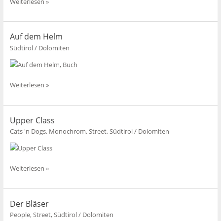
Die
Weiterlesen »
Hütte
Auf dem Helm
Südtirol / Dolomiten
Auf
Weiterlesen »
dem
Helm
Upper Class
Cats 'n Dogs
,
Monochrom
,
Street
,
Südtirol / Dolomiten
Upper
Weiterlesen »
Class
Der Bläser
People
,
Street
,
Südtirol / Dolomiten