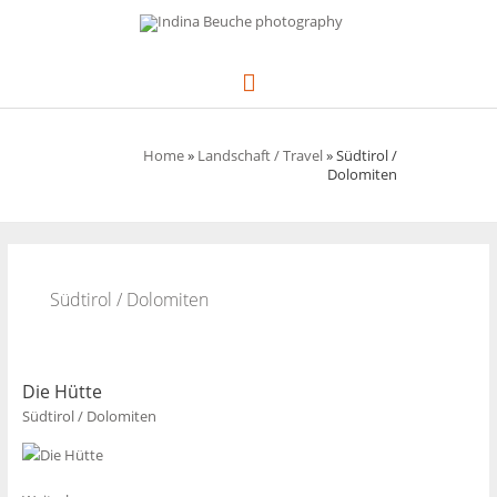
Zum
Inhalt
springen
Hauptmenü
Home
»
Landschaft / Travel
»
Südtirol /
Dolomiten
Südtirol / Dolomiten
Die Hütte
Südtirol / Dolomiten