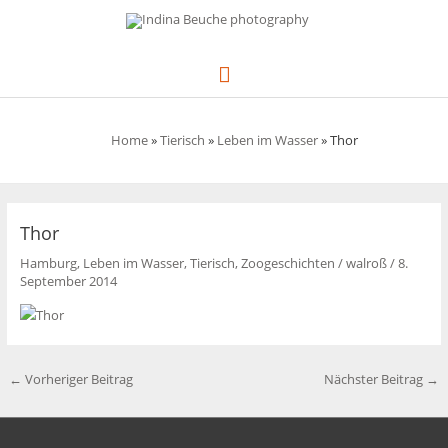
Zum
Inhalt
springen
Hauptmenü
Home
»
Tierisch
»
Leben im Wasser
»
Thor
Thor
Hamburg
,
Leben im Wasser
,
Tierisch
,
Zoogeschichten
/
walroß
/
8.
September 2014
←
Vorheriger Beitrag
Nächster Beitrag
→