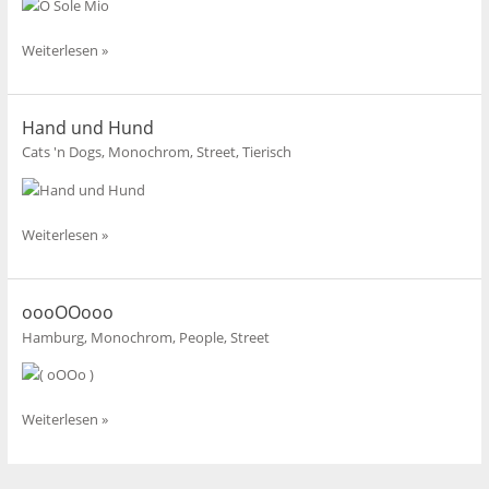
O
Weiterlesen »
Sole
Mio
Hand und Hund
Cats 'n Dogs
,
Monochrom
,
Street
,
Tierisch
Hand
Weiterlesen »
und
Hund
oooOOooo
Hamburg
,
Monochrom
,
People
,
Street
oooOOooo
Weiterlesen »