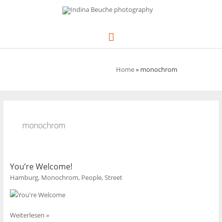
Zum
Inhalt
springen
Hauptmenü
Home
»
monochrom
monochrom
You’re Welcome!
Hamburg
,
Monochrom
,
People
,
Street
You’re
Weiterlesen »