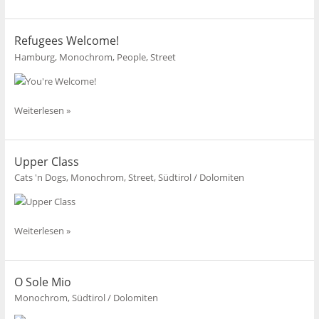
Welcome!
Refugees Welcome!
Hamburg
,
Monochrom
,
People
,
Street
Refugees
Weiterlesen »
Welcome!
Upper Class
Cats 'n Dogs
,
Monochrom
,
Street
,
Südtirol / Dolomiten
Upper
Weiterlesen »
Class
O Sole Mio
Monochrom
,
Südtirol / Dolomiten