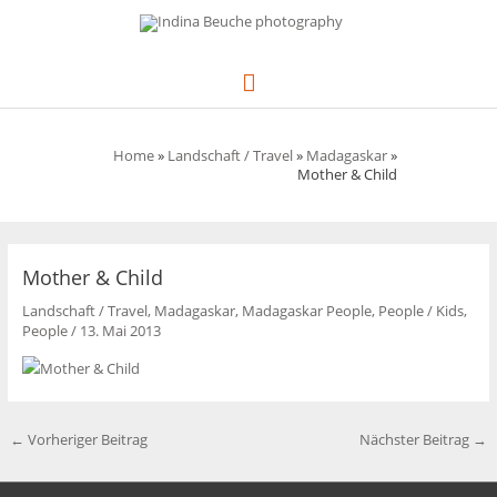
Zum
Inhalt
springen
Hauptmenü
Home
»
Landschaft / Travel
»
Madagaskar
»
Mother & Child
Mother & Child
Landschaft / Travel
,
Madagaskar
,
Madagaskar People
,
People
/
Kids
,
People
/
13. Mai 2013
←
Vorheriger Beitrag
Nächster Beitrag
→