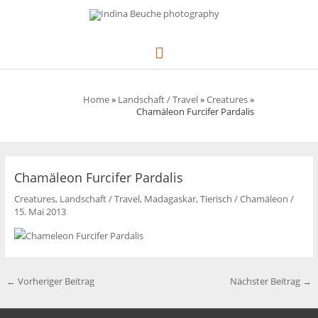
Zum
Inhalt
springen
Hauptmenü
Home
»
Landschaft / Travel
»
Creatures
»
Chamäleon Furcifer Pardalis
Chamäleon Furcifer Pardalis
Creatures
,
Landschaft / Travel
,
Madagaskar
,
Tierisch
/
Chamäleon
/
15. Mai 2013
←
Vorheriger Beitrag
Nächster Beitrag
→